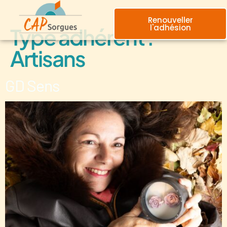
principal
Renouveller
l'adhésion
Type adhérent :
Artisans
GD Sens