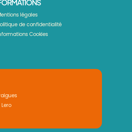
FORMATIONS
entions légales
olitique de confidentialité
nformations Cookies
traigues
 Lero