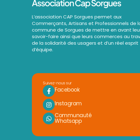
Association Cap Sorgues
L’association CAP Sorgues permet aux
Commerçants, Artisans et Professionnels de l
commune de Sorgues de mettre en avant leu
savoir-faire ainsi que leurs commerces au tra
de la solidarité des usagers et d’un réel esprit
d’équipe.
Suivez-nous sur
Facebook
Instagram
Communauté
Whatsapp