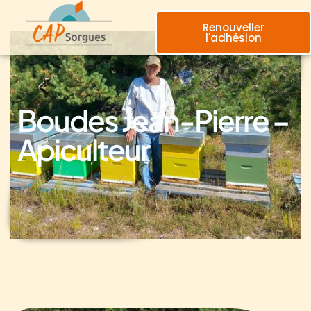
Renouveller
l'adhésion
Boudes Jean-Pierre –
Apiculteur