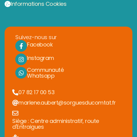
Informations Cookies
Suivez-nous sur
Facebook
Instagram
Communauté
Whatsapp
07 82 17 00 53
marlene.aubert@sorguesducomtat.fr
Siège : Centre administratif, route
d'Entraigues