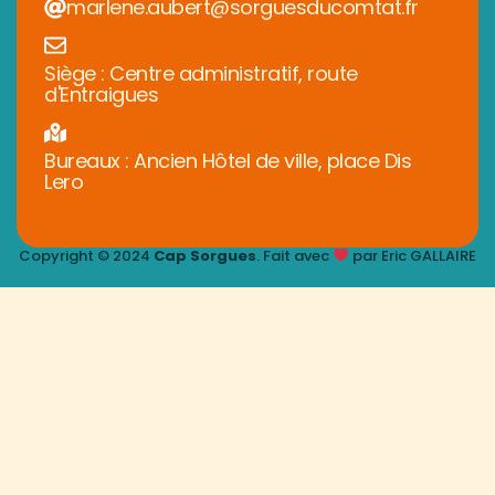
marlene.aubert@sorguesducomtat.fr
Siège : Centre administratif, route
d'Entraigues
Bureaux : Ancien Hôtel de ville, place Dis
Lero
Copyright © 2024
Cap Sorgues
. Fait avec
par Eric GALLAIRE