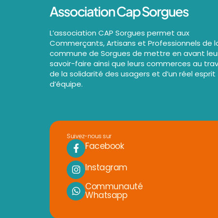
Association Cap Sorgues
L’association CAP Sorgues permet aux
Commerçants, Artisans et Professionnels de l
commune de Sorgues de mettre en avant leu
savoir-faire ainsi que leurs commerces au tra
de la solidarité des usagers et d’un réel esprit
d’équipe.
Suivez-nous sur
Facebook
Instagram
Communauté
Whatsapp