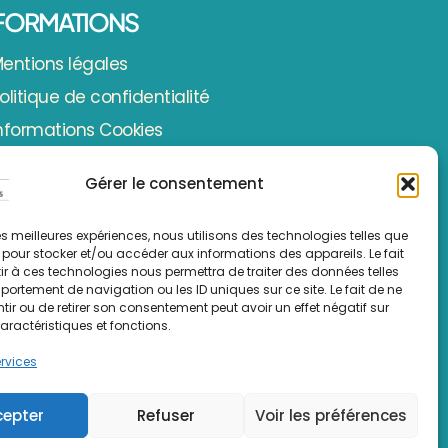
FORMATIONS
entions légales
olitique de confidentialité
nformations Cookies
Gérer le consentement
 les meilleures expériences, nous utilisons des technologies telles que
 pour stocker et/ou accéder aux informations des appareils. Le fait
r à ces technologies nous permettra de traiter des données telles
ortement de navigation ou les ID uniques sur ce site. Le fait de ne
ir ou de retirer son consentement peut avoir un effet négatif sur
aractéristiques et fonctions.
traigues
ervices
 Lero
cepter
Refuser
Voir les préférences