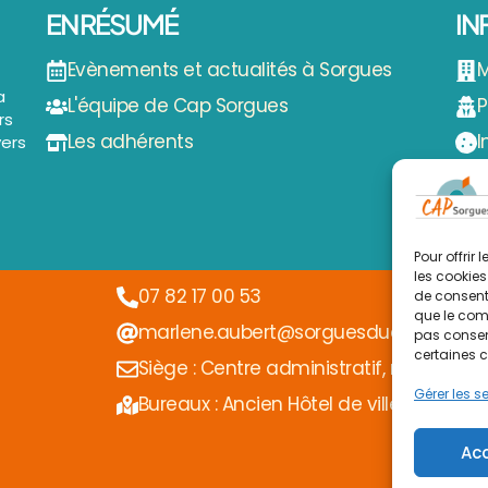
EN RÉSUMÉ
IN
Evènements et actualités à Sorgues
M
a
L'équipe de Cap Sorgues
P
rs
Les adhérents
I
vers
Pour offrir
les cookies
07 82 17 00 53
de consenti
que le comp
marlene.aubert@sorguesducomtat.fr
pas consent
certaines c
Siège : Centre administratif, route d'En
Gérer les s
Bureaux : Ancien Hôtel de ville, place Dis
Ac