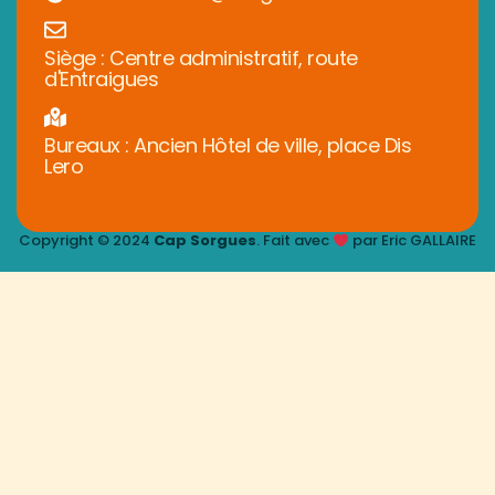
Siège : Centre administratif, route
d'Entraigues
Bureaux : Ancien Hôtel de ville, place Dis
Lero
Copyright © 2024
Cap Sorgues
. Fait avec
par Eric GALLAIRE