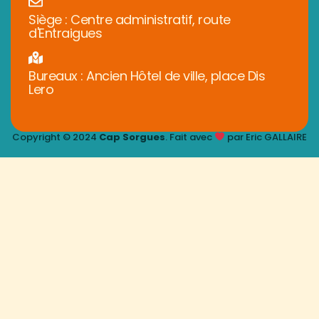
Siège : Centre administratif, route
d'Entraigues
Bureaux : Ancien Hôtel de ville, place Dis
Lero
Copyright © 2024
Cap Sorgues
. Fait avec
par Eric GALLAIRE