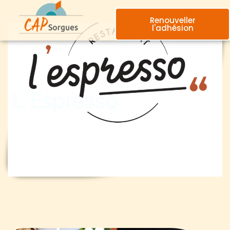
Renouveller
l'adhésion
L’Espresso