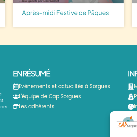
Après-midi Festive de Pâques
EN RÉSUMÉ
IN
Evènements et actualités à Sorgues
M
a
L'équipe de Cap Sorgues
P
rs
Les adhérents
I
vers