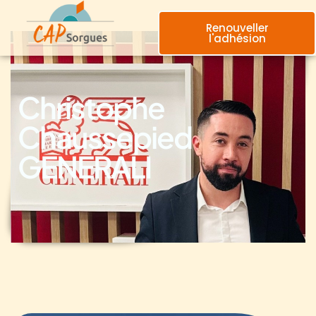
Renouveller
l'adhésion
Christophe
Chaussepied
GENERALI