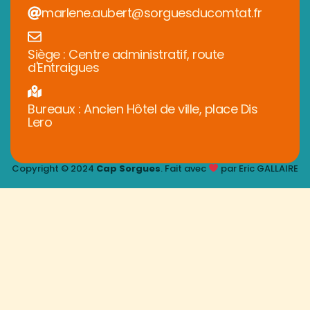
marlene.aubert@sorguesducomtat.fr
Siège : Centre administratif, route
d'Entraigues
Bureaux : Ancien Hôtel de ville, place Dis
Lero
Copyright © 2024
Cap Sorgues
. Fait avec
par Eric GALLAIRE