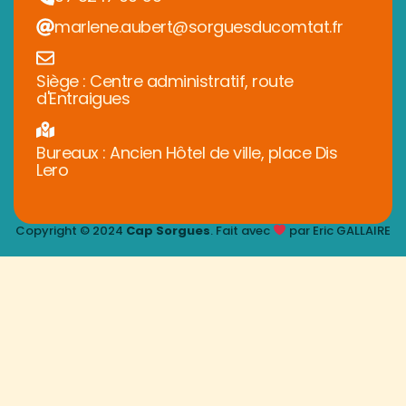
marlene.aubert@sorguesducomtat.fr
Siège : Centre administratif, route
d'Entraigues
Bureaux : Ancien Hôtel de ville, place Dis
Lero
Copyright © 2024
Cap Sorgues
. Fait avec
par Eric GALLAIRE