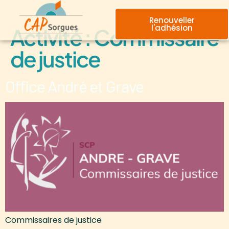
principal
Renouveller
l'adhésion
Activité :
Commissaire
de justice
Office André et Grave
Commissaires de justice