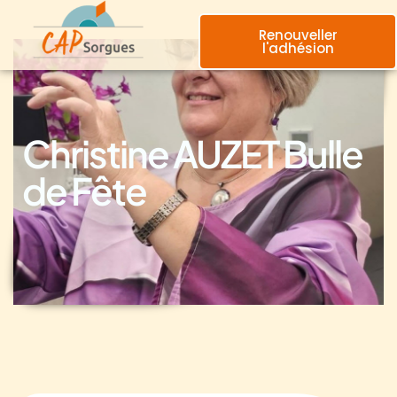
Renouveller
l'adhésion
Christine AUZET Bulle
de Fête