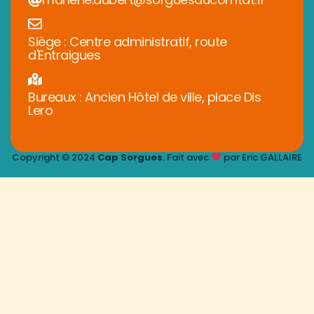
Siège : Centre administratif, route
d'Entraigues
Bureaux : Ancien Hôtel de ville, place Dis
Lero
Copyright © 2024
Cap Sorgues
. Fait avec
par Eric GALLAIRE